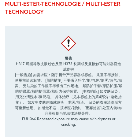
MULTI-ESTER-TECHNOLOGIE / MULTI-ESTER
TECHNOLOGY
警告
H317 可能导致皮肤过敏反应 H373 长期或反复接触可能对器官造
成伤害
[一般措施] 如需求医：随手携带产品容器或标签。 儿童不得接触。
使用前请读标签。 [预防措施] 不要吸入粉尘/烟/气体/烟雾/蒸气/啧
雾。 受沾染的工作服不得带出工作场地。 戴防护手套/穿防护服/戴
防护眼罩/戴防护面罩/戴听力保护装置。 [事故响应] 如皮肤沾染：
用充分清洗水 和 肥皂。 具体治疗（见本标签上的第4部分: 急救措
施）。 如发生皮肤刺激或皮疹：求医/就诊。 沾染的衣服清洗后方
可重新使用。 如感觉不适，须求医/就诊。 [废弃处置] 处置内装物/
容器根据当地法律法规处理。
EUH066 Repeated exposure may cause skin dryness or
cracking.