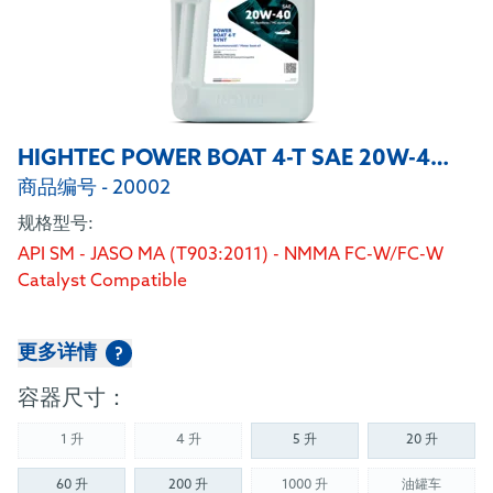
HIGHTEC POWER BOAT 4-T SAE 20W-40 SYNT
商品编号 - 20002
规格型号:
API SM - JASO MA (T903:2011) - NMMA FC-W/FC-W
Catalyst Compatible
更多详情
?
容器尺寸：
1 升
4 升
5 升
20 升
(Not available)
(Not available)
60 升
200 升
1000 升
油罐车
(Not available)
(Not availab