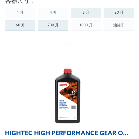
容器尺寸：
1 升
4 升
5 升
20 升
(Not available)
(Not available)
60 升
200 升
1000 升
油罐车
(Not available)
(Not availab
了解产品
HIGHTEC HIGH PERFORMANCE GEAR OIL SAE 90