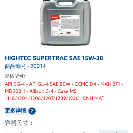
HIGHTEC SUPERTRAC SAE 15W-30
商品编号 - 20014
规格型号:
API CG-4 - API GL-4 SAE 80W - CCMC D4 - MAN 271 -
MB 228.1 - Allison C-4 - Case MS
1118/1204/1206/1207/1209/1230 - CNH MAT
3505/3509/3525/3526 - Deutz DQC I-02 - Ford
更多详情
?
M2C48-C3/M2C-86 B/C/M2C134-D/M2C159 B/C -
John Deere J20C/J20D - New Holland 82009201/2/3 -
容器尺寸：
Massey Ferguson CMS 1145 (überdeckt/covers M