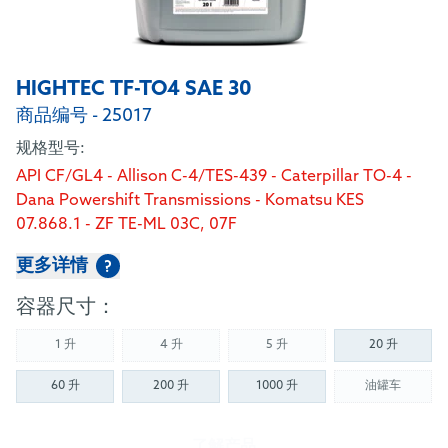
HIGHTEC TF-TO4 SAE 30
商品编号 - 25017
规格型号:
API CF/GL4 - Allison C-4/TES-439 - Caterpillar TO-4 -
Dana Powershift Transmissions - Komatsu KES
07.868.1 - ZF TE-ML 03C, 07F
更多详情
?
容器尺寸：
1 升
4 升
5 升
20 升
(Not available)
(Not available)
(Not available)
60 升
200 升
1000 升
油罐车
(Not availab
了解产品