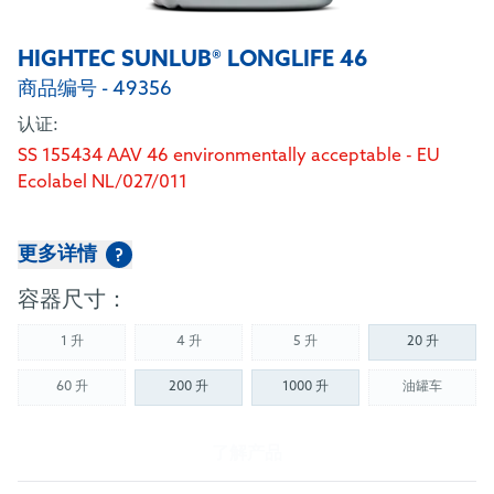
HIGHTEC SUNLUB® LONGLIFE 46
商品编号 - 49356
认证:
SS 155434 AAV 46 environmentally acceptable - EU
Ecolabel NL/027/011
更多详情
?
容器尺寸：
1 升
4 升
5 升
20 升
(Not available)
(Not available)
(Not available)
60 升
200 升
1000 升
油罐车
(Not available)
(Not availab
了解产品