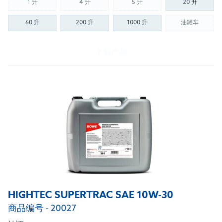
1135/1139/1143/1144) - Sperry Vickers/Eaton
1 升
4 升
5 升
20 升
(Not available)
(Not available)
(Not available)
M2950S/I-280-S - Sauer Sunstrand/Danfoss
60 升
200 升
1000 升
油罐车
Hydrostatic Trans Fluid - ZF TE-ML 06A/B/C/F/R,
(Not availab
07B/D
了解产品
HIGHTEC SUPERTRAC SAE 10W-30
商品编号 - 20027