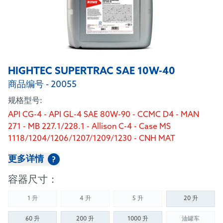
HIGHTEC SUPERTRAC SAE 10W-40
商品编号 - 20055
规格型号:
API CG-4 - API GL-4 SAE 80W-90 - CCMC D4 - MAN
271 - MB 227.1/228.1 - Allison C-4 - Case MS
1118/1204/1206/1207/1209/1230 - CNH MAT
3505/3509/3525/3526 - Deutz DQC I-02 - Ford
更多详情
?
M2C48-C3/M2C-86 B/C/M2C134-D/M2C159 B/C -
John Deere J20C/J20D - New Holland 82009201/2/3 -
容器尺寸：
Massey Ferguson CMS 1145 (überdeckt/covers M
1135/1139/1143/1144) - Sperry Vickers/Eaton
1 升
4 升
5 升
20 升
(Not available)
(Not available)
(Not available)
M2950S/I-280-S - Sauer Sunstrand/Danfoss
60 升
200 升
1000 升
油罐车
Hydrostatic Trans Fluid - ZF TE-ML 06A/B/C/F/R,
(Not availab