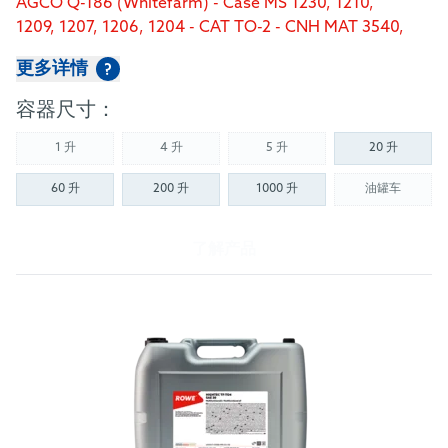
AGCO Q-186 (Whitefarm) - Case MS 1230, 1210,
1209, 1207, 1206, 1204 - CAT TO-2 - CNH MAT 3540,
3525, 3526, 3509, 3506, 3505 - Denison: (Pump only)
更多详情
?
HF-(0 thru 2) - FNHA-2-C-200.00/-201.00 - Ford M2C
48 C3/M2C86-B/-C/M2C134-D - John Deere
容器尺寸：
J20C/J20D - Volvo WB 101
1 升
4 升
5 升
20 升
(Not available)
(Not available)
(Not available)
60 升
200 升
1000 升
油罐车
(Not availab
了解产品